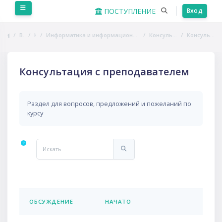
Перейти к основному содержанию
Боковая панель
ПОСТУПЛЕНИЕ
Вход
В начало
Курсы
Информатика и информационно-коммуникационные технологии в профессиональной деятельности
Консультации и взаимодействие
Консультация с преподавателем
Консультация с преподавателем
Раздел для вопросов, предложений и пожеланий по
курсу
Искать
Искать
ПОСЛ
ОБСУЖДЕНИЕ
НАЧАТО
СТАТУС