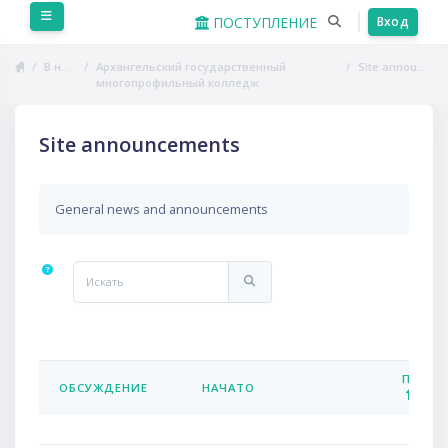
Перейти к основному содержанию
Боковая панель
ПОСТУПЛЕНИЕ
Вход
В начало
Архангельский государственный
Site announcements
многопрофильный колледж
Site announcements
General news and announcements
Искать
Искать
ПОСЛЕ
ОБСУЖДЕНИЕ
НАЧАТО
СТАТУС
Список обсуждений. Показано 1