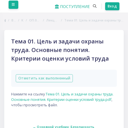
Перейти к основному содержанию
Боковая панель
ПОСТУПЛЕНИЕ
Вход
В начало
Курсы
ОП.04 Охрана труда
Лекционные занятия
Тема 01. Цель и задачи охраны труда. Основные понятия. Критерии оценки условий труда
Тема 01. Цель и задачи охраны
труда. Основные понятия.
Критерии оценки условий труда
Требуемые условия завершения
Отметить как выполненный
Нажмите на ссылку
Тема 01. Цель и задачи охраны труда.
Основные понятия. Критерии оценки условий труда.pdf
,
чтобы просмотреть файл.
← Основной учебник: Безопасность 