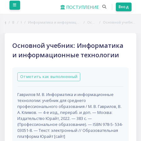
Перейти к основному содержанию
Боковая панель
ПОСТУПЛЕНИЕ
Вход
В начало
Курсы
Информатика и информационно-коммуникационные технологии в профессиональной деятельности
Основная литература
Основной учебник: Информатика и информационные технологии
Основной учебник: Информатика
и информационные технологии
Требуемые условия завершения
Отметить как выполненный
Гаврилов М. В. Информатика и информационные
технологии: учебник для среднего
профессионального образования / М. В. Гаврилов, В.
А. Климов. — 4-е изд., перераб. и доп. — Москва:
Издательство Юрайт, 2022. — 383 с. —
(Профессиональное образование). — ISBN 978-5- 534-
03051-8. — Текст: электронный // Образовательная
платформа Юрайт [сайт]